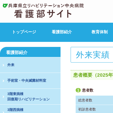
トップページ
看護部紹介
教育体制
看護部紹介
外来実績
外来
患者概要（2025年
手術室・中央滅菌材料室
1
患者数
3階東病棟
回復期リハビリテーション
総患者数
初診患者数
3階西病棟