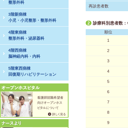
整形外科
再診患者数
3階新病棟
小児・小児整形・整形外科
2
診療科別患者数：
順位
4階東病棟
整形外科・泌尿器科
1
4階西病棟
2
脳神経内科・内科
3
5階東西病棟
4
回復期リハビリテーション
5
6
7
8
9