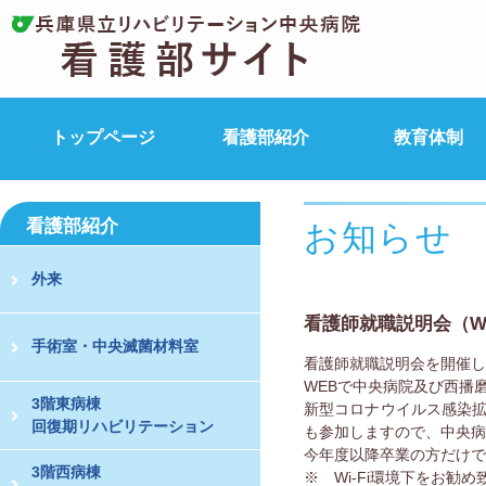
トップページ
看護部紹介
教育体制
看護部紹介
お知らせ
外来
看護師就職説明会（W
手術室・中央滅菌材料室
看護師就職説明会を開催し
WEBで中央病院及び西播
3階東病棟
新型コロナウイルス感染
回復期リハビリテーション
も参加しますので、中央病
今年度以降卒業の方だけで
3階西病棟
※ Wi-Fi環境下をお勧