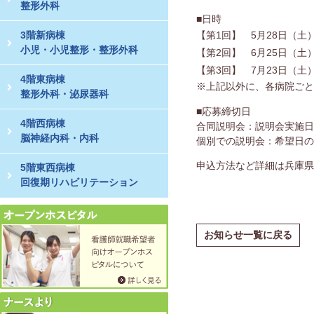
整形外科
■日時
3階新病棟
【第1回】 5月28日（土）14
小児・小児整形・整形外科
【第2回】 6月25日（土）14
【第3回】 7月23日（土）14
4階東病棟
※上記以外に、各病院ごと
整形外科・泌尿器科
■応募締切日
4階西病棟
合同説明会：説明会実施日
脳神経内科・内科
個別での説明会：希望日の
申込方法など詳細は兵庫県
5階東西病棟
回復期リハビリテーション
お知らせ一覧に戻る