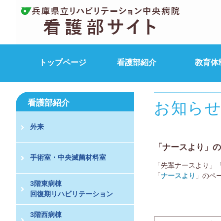
トップページ
看護部紹介
教育体
看護部紹介
お知ら
外来
「ナースより」の
手術室・中央滅菌材料室
「先輩ナースより」
「
ナースより
」のペ
3階東病棟
回復期リハビリテーション
3階西病棟